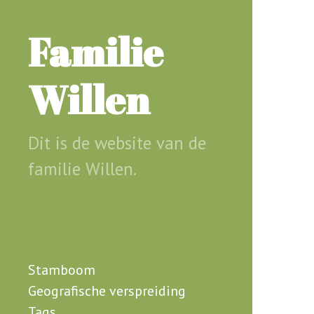
Ga
door
Familie
naar
de
Willen
hoofdinhoud
Dit is de website van de
familie Willen.
Stamboom
Geografische verspreiding
Tags